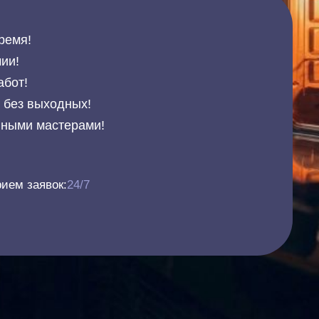
ремя!
ии!
абот!
и без выходных!
нными мастерами!
ием заявок:
24/7