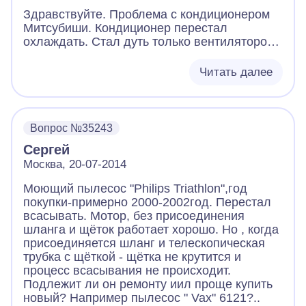
Здравствуйте. Проблема с кондиционером
Митсубиши. Кондиционер перестал
охлаждать. Стал дуть только вентилятором.
А в жаркую погоду отключается сам после
20-120 мин работы. До этого была та же
Читать далее
проблема, после чистки внешнего блока
кондиционер проработал 2 недели и
проблема снова появилась. По словам
прошлых мастеров давления во всех
Вопрос №35243
трубках нормальное. В чем может быть
Сергей
проблема и ориентировочная стоимость
ремонта?
Москва, 20-07-2014
Моющий пылесос "Philips Triathlon",год
покупки-примерно 2000-2002год. Перестал
всасывать. Мотор, без присоединения
шланга и щёток работает хорошо. Но , когда
присоединяется шланг и телескопическая
трубка с щёткой - щётка не крутится и
процесс всасывания не происходит.
Подлежит ли он ремонту иил проще купить
новый? Например пылесос " Vax" 6121?..