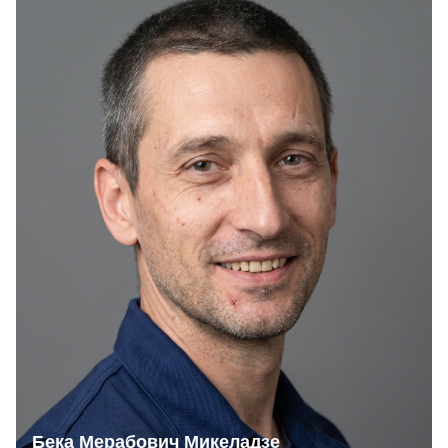
Бека Мерабович Микеладзе