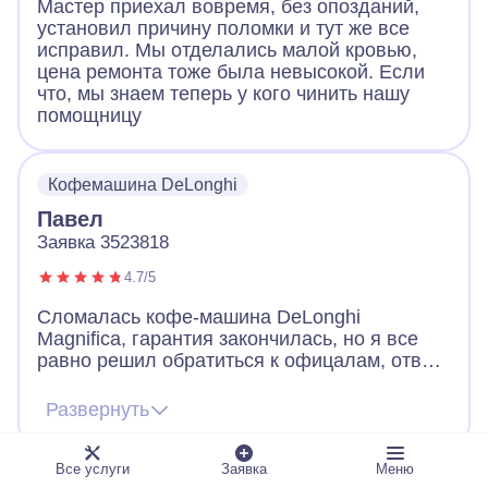
Мастер приехал вовремя, без опозданий,
установил причину поломки и тут же все
исправил. Мы отделались малой кровью,
цена ремонта тоже была невысокой. Если
что, мы знаем теперь у кого чинить нашу
помощницу
Кофемашина DeLonghi
Павел
Заявка 3523818
4.7/5
Сломалась кофе-машина DeLonghi
Magnifica, гарантия закончилась, но я все
равно решил обратиться к офицалам, ответ
меня не порадовал. Машинку они забирают
мин на неделю. Я нашёл Айсберг, ответили
Развернуть
быстро, мастер приехал на след день,
осмотрев машину, забрал ее и уже через
день привез назад полностью
Все услуги
Заявка
Меню