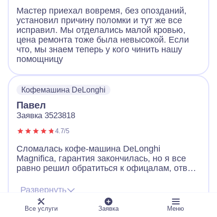
Мастер приехал вовремя, без опозданий,
установил причину поломки и тут же все
исправил. Мы отделались малой кровью,
цена ремонта тоже была невысокой. Если
что, мы знаем теперь у кого чинить нашу
помощницу
Кофемашина DeLonghi
Павел
Заявка 3523818
4.7/5
Сломалась кофе-машина DeLonghi
Magnifica, гарантия закончилась, но я все
равно решил обратиться к офицалам, ответ
меня не порадовал. Машинку они забирают
мин на неделю. Я нашёл Айсберг, ответили
Развернуть
быстро, мастер приехал на след день,
осмотрев машину, забрал ее и уже через
Все услуги
Заявка
Меню
день привез назад полностью