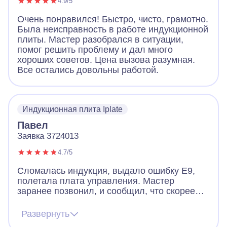
4.9/5
Очень понравился! Быстро, чисто, грамотно.
Была неисправность в работе индукционной
плиты. Мастер разобрался в ситуации,
помог решить проблему и дал много
хороших советов. Цена вызова разумная.
Все остались довольны работой.
Индукционная плита Iplate
Павел
Заявка 3724013
4.7/5
Сломалась индукция, выдало ошибку Е9,
полетала плата управления. Мастер
заранее позвонил, и сообщил, что скорее
всего придется менять плату, но есть шанс
починить и без замены. Цена на платы
Развернуть
начинается от 12к и выше. Мастер приехал,