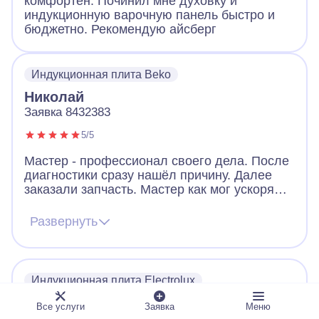
комфортен. Починил мне духовку и
индукционную варочную панель быстро и
бюджетно. Рекомендую айсберг
Индукционная плита Beko
Николай
Заявка 8432383
5/5
Мастер - профессионал своего дела. После
диагностики сразу нашёл причину. Далее
заказали запчасть. Мастер как мог ускорял
ее получение. В итоге дождались новую
запчасть, поставили, все работает. Видно,
Развернуть
что человек переживает за клиента. Ещё
дал ценные советы по использованию
посуды для плиты. Огромное спасибо!
Индукционная плита Electrolux
Дмитрий
Все услуги
Заявка
Меню
Заявка 5816704