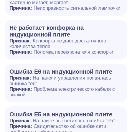
хаотично мигает, моргает
Причина:
Неисправность сигнальной лампочки
Не работает конфорка на
индукционной плите
Признак:
Конфорка не даёт достаточного
количества тепла
Причина:
Поломка переключателя конфорки
Ошибка E6 на индукционной плите
Признак:
На панели управления появилась
ошибка "e6"
Причина:
Проблема электрического кабеля с
вилкой
Ошибка Е5 на индукционной плите
Признак:
На плите высветилась ошибка "е5"
Причина:
Свидетельство об ошибке сети,
проблема в кабеле и вилке