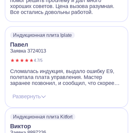
помог решить проблему и дал много
хороших советов. Цена вызова разумная.
Все остались довольны работой.
Индукционная плита Iplate
Павел
Заявка 3724013
4.7/5
Сломалась индукция, выдало ошибку Е9,
полетала плата управления. Мастер
заранее позвонил, и сообщил, что скорее
всего придется менять плату, но есть шанс
починить и без замены. Цена на платы
Развернуть
начинается от 12к и выше. Мастер приехал,
все продиагностировал и смог починить без
замены. Плита работает и это самое важно.
Индукционная плита Kitfort
Виктор
Заявка 8897226