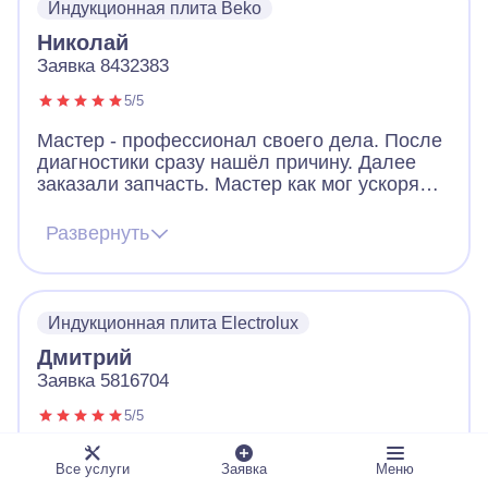
Индукционная плита Beko
Николай
Заявка 8432383
5/5
Мастер - профессионал своего дела. После
диагностики сразу нашёл причину. Далее
заказали запчасть. Мастер как мог ускорял
ее получение. В итоге дождались новую
запчасть, поставили, все работает. Видно,
Развернуть
что человек переживает за клиента. Ещё
дал ценные советы по использованию
посуды для плиты. Огромное спасибо!
Индукционная плита Electrolux
Дмитрий
Заявка 5816704
5/5
Ремонт управления конфорками плиты
Все услуги
Заявка
Меню
«Электролюкс» выполнен на «отлично». Все