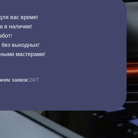
для вас время!
а в наличии!
абот!
и без выходных!
нными мастерами!
ием заявок:
24/7