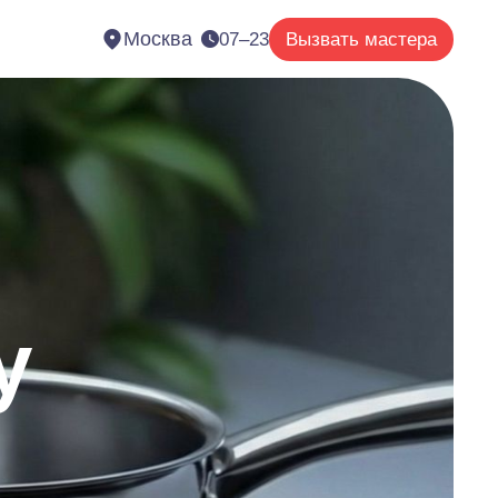
Москва
07–23
Вызвать мастера
у