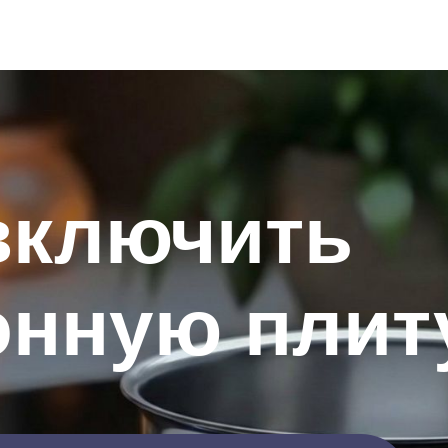
включить
онную плит