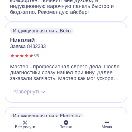
комфортен. Починил мне духовку и
индукционную варочную панель быстро и
бюджетно. Рекомендую айсберг
Индукционная плита Beko
Николай
Заявка 8432383
5/5
Мастер - профессионал своего дела. После
диагностики сразу нашёл причину. Далее
заказали запчасть. Мастер как мог ускорял
ее получение. В итоге дождались новую
запчасть, поставили, все работает. Видно,
Развернуть
что человек переживает за клиента. Ещё
дал ценные советы по использованию
посуды для плиты. Огромное спасибо!
Индукционная плита Electrolux
Дмитрий
Все услуги
Заявка
Меню
Заявка 5816704