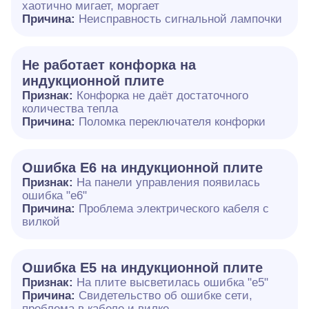
хаотично мигает, моргает
Причина:
Неисправность сигнальной лампочки
Не работает конфорка на
индукционной плите
Признак:
Конфорка не даёт достаточного
количества тепла
Причина:
Поломка переключателя конфорки
Ошибка E6 на индукционной плите
Признак:
На панели управления появилась
ошибка "e6"
Причина:
Проблема электрического кабеля с
вилкой
Ошибка Е5 на индукционной плите
Признак:
На плите высветилась ошибка "е5"
Причина:
Свидетельство об ошибке сети,
проблема в кабеле и вилке