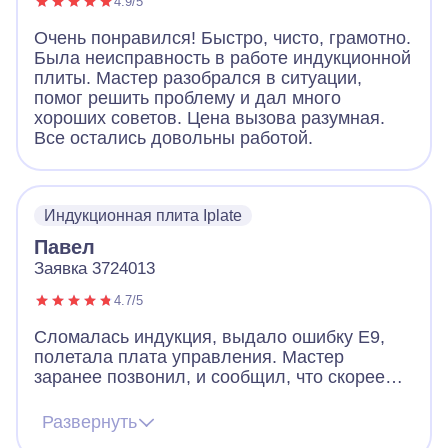
4.9/5
Очень понравился! Быстро, чисто, грамотно.
Была неисправность в работе индукционной
плиты. Мастер разобрался в ситуации,
помог решить проблему и дал много
хороших советов. Цена вызова разумная.
Все остались довольны работой.
Индукционная плита Iplate
Павел
Заявка 3724013
4.7/5
Сломалась индукция, выдало ошибку Е9,
полетала плата управления. Мастер
заранее позвонил, и сообщил, что скорее
всего придется менять плату, но есть шанс
починить и без замены. Цена на платы
Развернуть
начинается от 12к и выше. Мастер приехал,