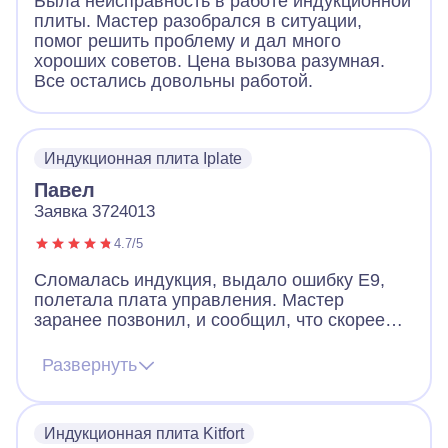
Была неисправность в работе индукционной
плиты. Мастер разобрался в ситуации,
помог решить проблему и дал много
хороших советов. Цена вызова разумная.
Все остались довольны работой.
Индукционная плита Iplate
Павел
Заявка 3724013
4.7/5
Сломалась индукция, выдало ошибку Е9,
полетала плата управления. Мастер
заранее позвонил, и сообщил, что скорее
всего придется менять плату, но есть шанс
починить и без замены. Цена на платы
Развернуть
начинается от 12к и выше. Мастер приехал,
все продиагностировал и смог починить без
замены. Плита работает и это самое важно.
Индукционная плита Kitfort