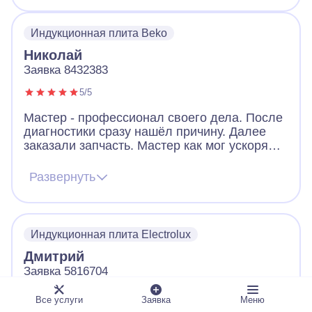
Индукционная плита Beko
Николай
Заявка 8432383
5/5
Мастер - профессионал своего дела. После
диагностики сразу нашёл причину. Далее
заказали запчасть. Мастер как мог ускорял
ее получение. В итоге дождались новую
запчасть, поставили, все работает. Видно,
Развернуть
что человек переживает за клиента. Ещё
дал ценные советы по использованию
посуды для плиты. Огромное спасибо!
Индукционная плита Electrolux
Дмитрий
Заявка 5816704
5/5
Все услуги
Заявка
Меню