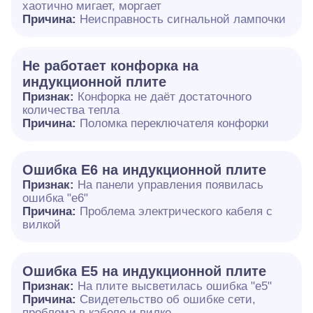
хаотично мигает, моргает
Причина:
Неисправность сигнальной лампочки
Не работает конфорка на
индукционной плите
Признак:
Конфорка не даёт достаточного
количества тепла
Причина:
Поломка переключателя конфорки
Ошибка E6 на индукционной плите
Признак:
На панели управления появилась
ошибка "e6"
Причина:
Проблема электрического кабеля с
вилкой
Ошибка Е5 на индукционной плите
Признак:
На плите высветилась ошибка "е5"
Причина:
Свидетельство об ошибке сети,
проблема в кабеле и вилке