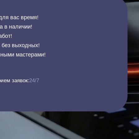
для вас время!
а в наличии!
абот!
и без выходных!
нными мастерами!
ием заявок:
24/7