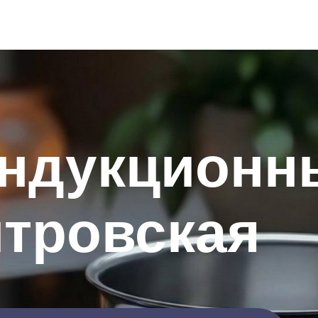
индукционн
тровская