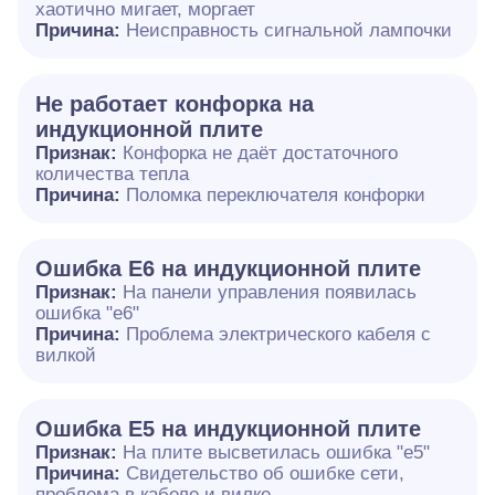
хаотично мигает, моргает
Причина:
Неисправность сигнальной лампочки
Не работает конфорка на
индукционной плите
Признак:
Конфорка не даёт достаточного
количества тепла
Причина:
Поломка переключателя конфорки
Ошибка E6 на индукционной плите
Признак:
На панели управления появилась
ошибка "e6"
Причина:
Проблема электрического кабеля с
вилкой
Ошибка Е5 на индукционной плите
Признак:
На плите высветилась ошибка "е5"
Причина:
Свидетельство об ошибке сети,
проблема в кабеле и вилке