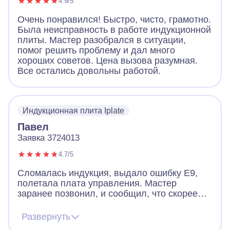
4.9/5
Очень понравился! Быстро, чисто, грамотно.
Была неисправность в работе индукционной
плиты. Мастер разобрался в ситуации,
помог решить проблему и дал много
хороших советов. Цена вызова разумная.
Все остались довольны работой.
Индукционная плита Iplate
Павел
Заявка 3724013
4.7/5
Сломалась индукция, выдало ошибку Е9,
полетала плата управления. Мастер
заранее позвонил, и сообщил, что скорее
всего придется менять плату, но есть шанс
починить и без замены. Цена на платы
Развернуть
начинается от 12к и выше. Мастер приехал,