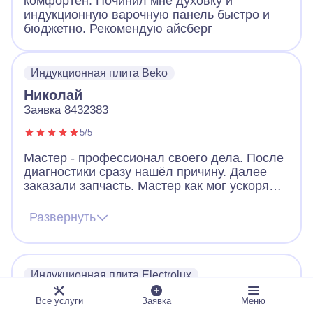
комфортен. Починил мне духовку и
индукционную варочную панель быстро и
бюджетно. Рекомендую айсберг
Индукционная плита Beko
Николай
Заявка 8432383
5/5
Мастер - профессионал своего дела. После
диагностики сразу нашёл причину. Далее
заказали запчасть. Мастер как мог ускорял
ее получение. В итоге дождались новую
запчасть, поставили, все работает. Видно,
Развернуть
что человек переживает за клиента. Ещё
дал ценные советы по использованию
посуды для плиты. Огромное спасибо!
Индукционная плита Electrolux
Дмитрий
Все услуги
Заявка
Меню
Заявка 5816704