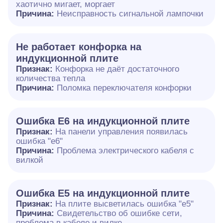
хаотично мигает, моргает
Причина:
Неисправность сигнальной лампочки
Не работает конфорка на
индукционной плите
Признак:
Конфорка не даёт достаточного
количества тепла
Причина:
Поломка переключателя конфорки
Ошибка E6 на индукционной плите
Признак:
На панели управления появилась
ошибка "e6"
Причина:
Проблема электрического кабеля с
вилкой
Ошибка Е5 на индукционной плите
Признак:
На плите высветилась ошибка "е5"
Причина:
Свидетельство об ошибке сети,
проблема в кабеле и вилке