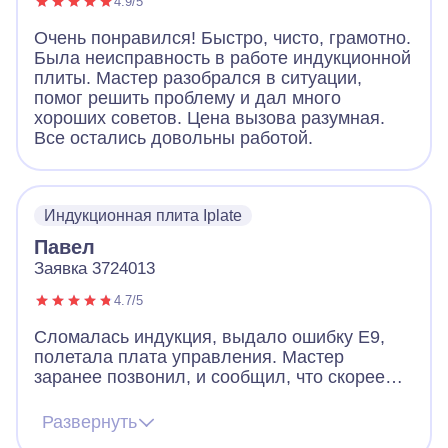
4.9/5
Очень понравился! Быстро, чисто, грамотно.
Была неисправность в работе индукционной
плиты. Мастер разобрался в ситуации,
помог решить проблему и дал много
хороших советов. Цена вызова разумная.
Все остались довольны работой.
Индукционная плита Iplate
Павел
Заявка 3724013
4.7/5
Сломалась индукция, выдало ошибку Е9,
полетала плата управления. Мастер
заранее позвонил, и сообщил, что скорее
всего придется менять плату, но есть шанс
починить и без замены. Цена на платы
Развернуть
начинается от 12к и выше. Мастер приехал,