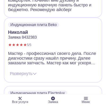
комфортен. Починил мне духовку и
индукционную варочную панель быстро и
бюджетно. Рекомендую айсберг
Индукционная плита Beko
Николай
Заявка 8432383
5/5
Мастер - профессионал своего дела. После
диагностики сразу нашёл причину. Далее
заказали запчасть. Мастер как мог ускорял
ее получение. В итоге дождались новую
запчасть, поставили, все работает. Видно,
Развернуть
что человек переживает за клиента. Ещё
дал ценные советы по использованию
посуды для плиты. Огромное спасибо!
Индукционная плита Electrolux
Дмитрий
Все услуги
Заявка
Меню
Заявка 5816704