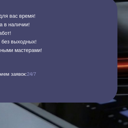
для вас время!
а в наличии!
абот!
и без выходных!
нными мастерами!
ием заявок:
24/7