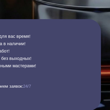
для вас время!
а в наличии!
абот!
и без выходных!
нными мастерами!
ием заявок:
24/7