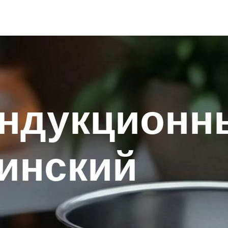
индукционн
инский