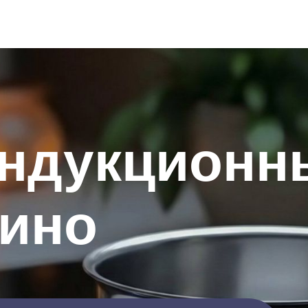
индукционн
тино