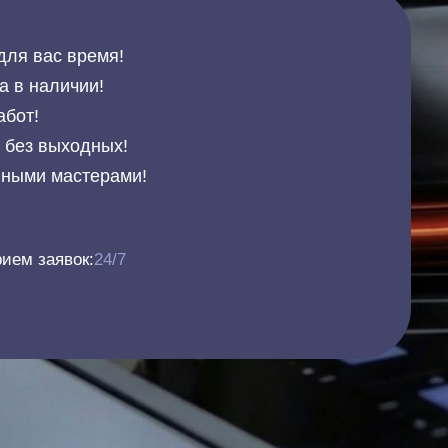
для вас время!
а в наличии!
абот!
и без выходных!
нными мастерами!
ием заявок:
24/7