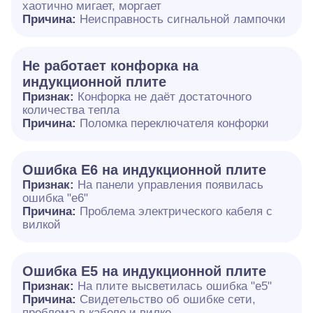
хаотично мигает, моргает
Причина:
Неисправность сигнальной лампочки
Не работает конфорка на
индукционной плите
Признак:
Конфорка не даёт достаточного
количества тепла
Причина:
Поломка переключателя конфорки
Ошибка E6 на индукционной плите
Признак:
На панели управления появилась
ошибка "e6"
Причина:
Проблема электрического кабеля с
вилкой
Ошибка Е5 на индукционной плите
Признак:
На плите высветилась ошибка "е5"
Причина:
Свидетельство об ошибке сети,
проблема в кабеле и вилке