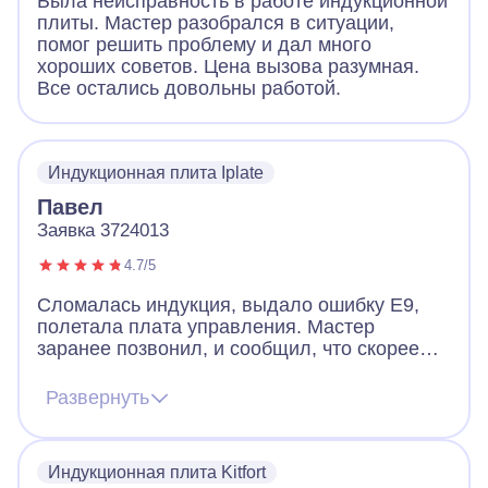
Была неисправность в работе индукционной
плиты. Мастер разобрался в ситуации,
помог решить проблему и дал много
хороших советов. Цена вызова разумная.
Все остались довольны работой.
Индукционная плита Iplate
Павел
Заявка 3724013
4.7/5
Сломалась индукция, выдало ошибку Е9,
полетала плата управления. Мастер
заранее позвонил, и сообщил, что скорее
всего придется менять плату, но есть шанс
починить и без замены. Цена на платы
Развернуть
начинается от 12к и выше. Мастер приехал,
все продиагностировал и смог починить без
замены. Плита работает и это самое важно.
Индукционная плита Kitfort