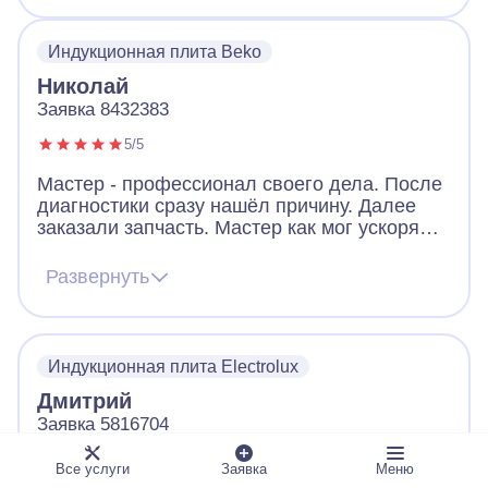
Индукционная плита Beko
Николай
Заявка 8432383
5/5
Мастер - профессионал своего дела. После
диагностики сразу нашёл причину. Далее
заказали запчасть. Мастер как мог ускорял
ее получение. В итоге дождались новую
запчасть, поставили, все работает. Видно,
Развернуть
что человек переживает за клиента. Ещё
дал ценные советы по использованию
посуды для плиты. Огромное спасибо!
Индукционная плита Electrolux
Дмитрий
Заявка 5816704
5/5
Все услуги
Заявка
Меню