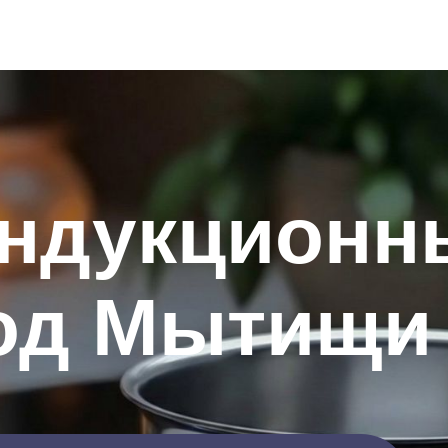
индукционн
род Мытищи