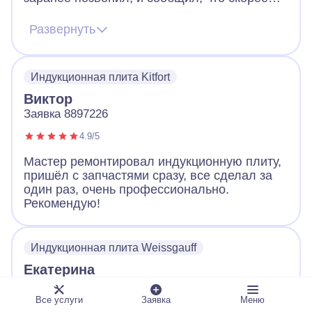
всего придется менять плату, но есть шанс
починить и без замены. Цена на платы
Развернуть
начинается от 12к и выше. Мастер приехал,
все продиагностировал и смог починить без
замены. Плита работает и это самое важно.
Индукционная плита Kitfort
Виктор
Заявка 8897226
4.9/5
Мастер ремонтировал индукционную плиту,
пришёл с запчастями сразу, все сделал за
один раз, очень профессионально.
Рекомендую!
Индукционная плита Weissgauff
Екатерина
Заявка 1964115
Все услуги
Заявка
Меню
4.7/5