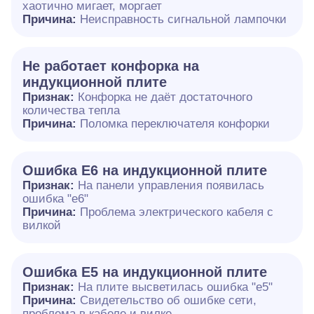
хаотично мигает, моргает
Причина:
Неисправность сигнальной лампочки
Не работает конфорка на
индукционной плите
Признак:
Конфорка не даёт достаточного
количества тепла
Причина:
Поломка переключателя конфорки
Ошибка E6 на индукционной плите
Признак:
На панели управления появилась
ошибка "e6"
Причина:
Проблема электрического кабеля с
вилкой
Ошибка Е5 на индукционной плите
Признак:
На плите высветилась ошибка "е5"
Причина:
Свидетельство об ошибке сети,
проблема в кабеле и вилке