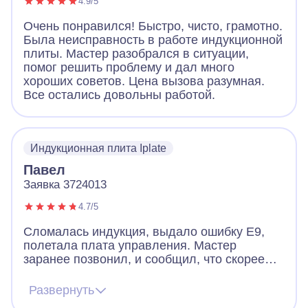
4.9/5
Очень понравился! Быстро, чисто, грамотно.
Была неисправность в работе индукционной
плиты. Мастер разобрался в ситуации,
помог решить проблему и дал много
хороших советов. Цена вызова разумная.
Все остались довольны работой.
Индукционная плита Iplate
Павел
Заявка 3724013
4.7/5
Сломалась индукция, выдало ошибку Е9,
полетала плата управления. Мастер
заранее позвонил, и сообщил, что скорее
всего придется менять плату, но есть шанс
починить и без замены. Цена на платы
Развернуть
начинается от 12к и выше. Мастер приехал,