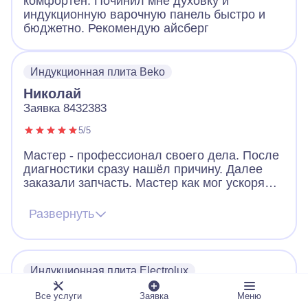
комфортен. Починил мне духовку и
индукционную варочную панель быстро и
бюджетно. Рекомендую айсберг
Индукционная плита Beko
Николай
Заявка 8432383
5/5
Мастер - профессионал своего дела. После
диагностики сразу нашёл причину. Далее
заказали запчасть. Мастер как мог ускорял
ее получение. В итоге дождались новую
запчасть, поставили, все работает. Видно,
Развернуть
что человек переживает за клиента. Ещё
дал ценные советы по использованию
посуды для плиты. Огромное спасибо!
Индукционная плита Electrolux
Дмитрий
Все услуги
Заявка
Меню
Заявка 5816704