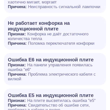
хаотично мигает, моргает
Причина:
Неисправность сигнальной лампочки
Не работает конфорка на
индукционной плите
Признак:
Конфорка не даёт достаточного
количества тепла
Причина:
Поломка переключателя конфорки
Ошибка E6 на индукционной плите
Признак:
На панели управления появилась
ошибка "e6"
Причина:
Проблема электрического кабеля с
вилкой
Ошибка Е5 на индукционной плите
Признак:
На плите высветилась ошибка "е5"
Причина:
Свидетельство об ошибке сети,
проблема в кабеле и вилке