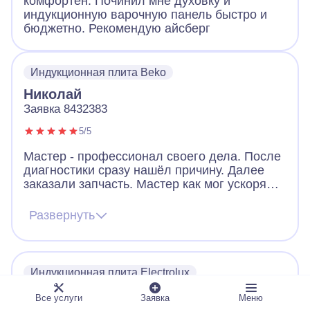
комфортен. Починил мне духовку и
индукционную варочную панель быстро и
бюджетно. Рекомендую айсберг
Индукционная плита Beko
Николай
Заявка 8432383
5/5
Мастер - профессионал своего дела. После
диагностики сразу нашёл причину. Далее
заказали запчасть. Мастер как мог ускорял
ее получение. В итоге дождались новую
запчасть, поставили, все работает. Видно,
Развернуть
что человек переживает за клиента. Ещё
дал ценные советы по использованию
посуды для плиты. Огромное спасибо!
Индукционная плита Electrolux
Дмитрий
Все услуги
Заявка
Меню
Заявка 5816704