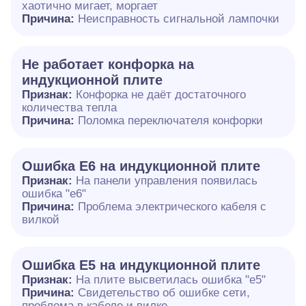
хаотично мигает, моргает
Причина:
Неисправность сигнальной лампочки
Не работает конфорка на
индукционной плите
Признак:
Конфорка не даёт достаточного
количества тепла
Причина:
Поломка переключателя конфорки
Ошибка E6 на индукционной плите
Признак:
На панели управления появилась
ошибка "e6"
Причина:
Проблема электрического кабеля с
вилкой
Ошибка Е5 на индукционной плите
Признак:
На плите высветилась ошибка "е5"
Причина:
Свидетельство об ошибке сети,
проблема в кабеле и вилке