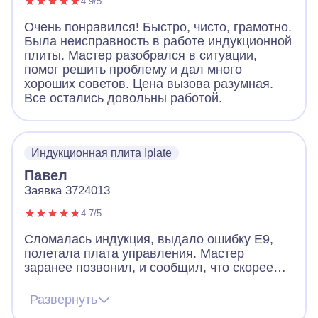
4.9/5
Очень понравился! Быстро, чисто, грамотно.
Была неисправность в работе индукционной
плиты. Мастер разобрался в ситуации,
помог решить проблему и дал много
хороших советов. Цена вызова разумная.
Все остались довольны работой.
Индукционная плита Iplate
Павел
Заявка 3724013
4.7/5
Сломалась индукция, выдало ошибку Е9,
полетала плата управления. Мастер
заранее позвонил, и сообщил, что скорее
всего придется менять плату, но есть шанс
починить и без замены. Цена на платы
Развернуть
начинается от 12к и выше. Мастер приехал,