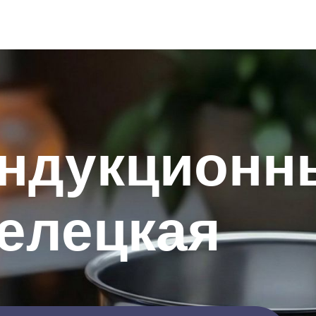
индукционн
елецкая