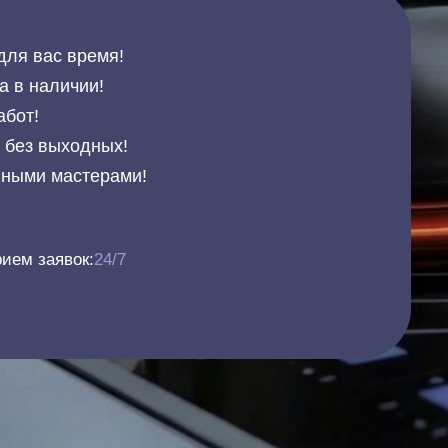
для вас время!
а в наличии!
абот!
и без выходных!
нными мастерами!
ием заявок:
24/7