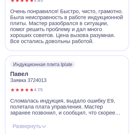
4.9/5
Очень понравился! Быстро, чисто, грамотно.
Была неисправность в работе индукционной
плиты. Мастер разобрался в ситуации,
помог решить проблему и дал много
хороших советов. Цена вызова разумная.
Все остались довольны работой.
Индукционная плита Iplate
Павел
Заявка 3724013
4.7/5
Сломалась индукция, выдало ошибку Е9,
полетала плата управления. Мастер
заранее позвонил, и сообщил, что скорее
всего придется менять плату, но есть шанс
починить и без замены. Цена на платы
Развернуть
начинается от 12к и выше. Мастер приехал,