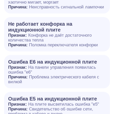
хаотично мигает, моргает
Причина:
Неисправность сигнальной лампочки
Не работает конфорка на
индукционной плите
Признак:
Конфорка не даёт достаточного
количества тепла
Причина:
Поломка переключателя конфорки
Ошибка E6 на индукционной плите
Признак:
На панели управления появилась
ошибка "e6"
Причина:
Проблема электрического кабеля с
вилкой
Ошибка Е5 на индукционной плите
Признак:
На плите высветилась ошибка "е5"
Причина:
Свидетельство об ошибке сети,
проблема в кабеле и вилке