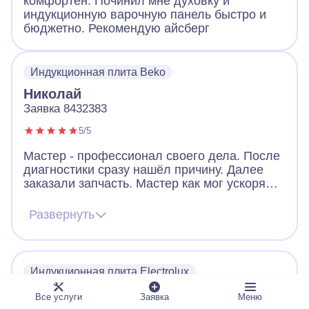
комфортен. Починил мне духовку и
индукционную варочную панель быстро и
бюджетно. Рекомендую айсберг
Индукционная плита Beko
Николай
Заявка 8432383
5/5
Мастер - профессионал своего дела. После
диагностики сразу нашёл причину. Далее
заказали запчасть. Мастер как мог ускорял
ее получение. В итоге дождались новую
запчасть, поставили, все работает. Видно,
Развернуть
что человек переживает за клиента. Ещё
дал ценные советы по использованию
посуды для плиты. Огромное спасибо!
Индукционная плита Electrolux
Дмитрий
Все услуги
Заявка
Меню
Заявка 5816704