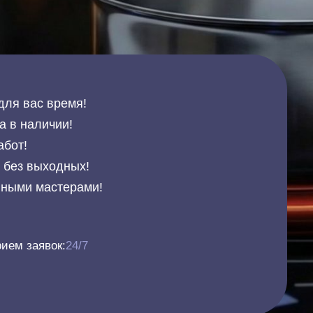
для вас время!
а в наличии!
абот!
и без выходных!
нными мастерами!
ием заявок:
24/7