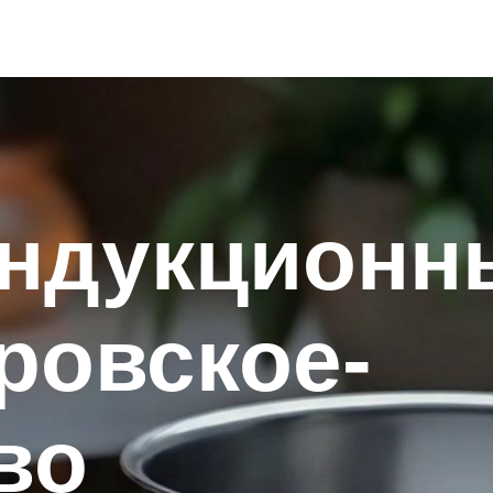
индукционн
ровское-
во