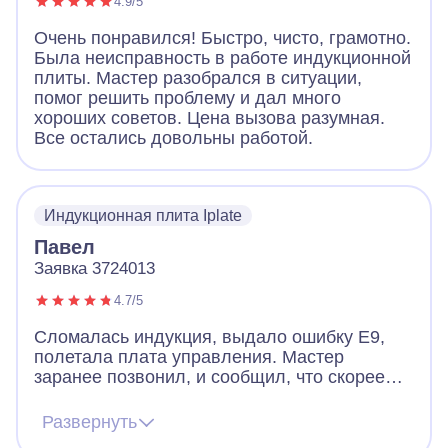
4.9/5
Очень понравился! Быстро, чисто, грамотно.
Была неисправность в работе индукционной
плиты. Мастер разобрался в ситуации,
помог решить проблему и дал много
хороших советов. Цена вызова разумная.
Все остались довольны работой.
Индукционная плита Iplate
Павел
Заявка 3724013
4.7/5
Сломалась индукция, выдало ошибку Е9,
полетала плата управления. Мастер
заранее позвонил, и сообщил, что скорее
всего придется менять плату, но есть шанс
починить и без замены. Цена на платы
Развернуть
начинается от 12к и выше. Мастер приехал,