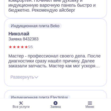
комфортен. Починил мне духовку и
индукционную варочную панель быстро и
бюджетно. Рекомендую айсберг
Индукционная плита Beko
Николай
Заявка 8432383
5/5
Мастер - профессионал своего дела. После
диагностики сразу нашёл причину. Далее
заказали запчасть. Мастер как мог ускорял
ее получение. В итоге дождались новую
запчасть, поставили, все работает. Видно,
Развернуть
что человек переживает за клиента. Ещё
дал ценные советы по использованию
посуды для плиты. Огромное спасибо!
Индукционная плита Electrolux
Дмитрий
Все услуги
Заявка
Меню
Заявка 5816704