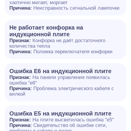
хаотично мигает, моргает
Причина:
Неисправность сигнальной лампочки
Не работает конфорка на
индукционной плите
Признак:
Конфорка не даёт достаточного
количества тепла
Причина:
Поломка переключателя конфорки
Ошибка E6 на индукционной плите
Признак:
На панели управления появилась
ошибка "e6"
Причина:
Проблема электрического кабеля с
вилкой
Ошибка Е5 на индукционной плите
Признак:
На плите высветилась ошибка "е5"
Причина:
Свидетельство об ошибке сети,
проблема в кабеле и вилке