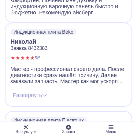
комфортен. Починил мне духовку и
индукционную варочную панель быстро и
бюджетно. Рекомендую айсберг
Индукционная плита Beko
Николай
Заявка 8432383
5/5
Мастер - профессионал своего дела. После
диагностики сразу нашёл причину. Далее
заказали запчасть. Мастер как мог ускорял
ее получение. В итоге дождались новую
запчасть, поставили, все работает. Видно,
Развернуть
что человек переживает за клиента. Ещё
дал ценные советы по использованию
посуды для плиты. Огромное спасибо!
Индукционная плита Electrolux
Дмитрий
Все услуги
Заявка
Меню
Заявка 5816704