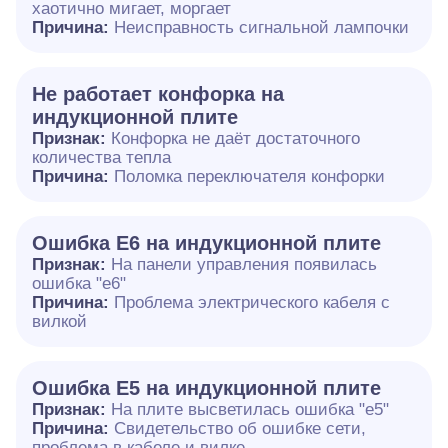
хаотично мигает, моргает
Причина:
Неисправность сигнальной лампочки
Не работает конфорка на
индукционной плите
Признак:
Конфорка не даёт достаточного
количества тепла
Причина:
Поломка переключателя конфорки
Ошибка E6 на индукционной плите
Признак:
На панели управления появилась
ошибка "e6"
Причина:
Проблема электрического кабеля с
вилкой
Ошибка Е5 на индукционной плите
Признак:
На плите высветилась ошибка "е5"
Причина:
Свидетельство об ошибке сети,
проблема в кабеле и вилке