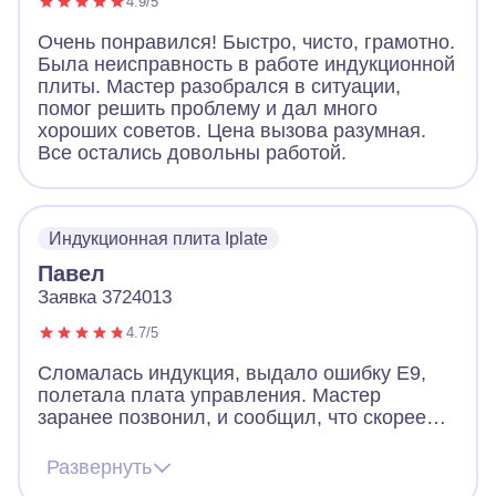
4.9/5
Очень понравился! Быстро, чисто, грамотно.
Была неисправность в работе индукционной
плиты. Мастер разобрался в ситуации,
помог решить проблему и дал много
хороших советов. Цена вызова разумная.
Все остались довольны работой.
Индукционная плита Iplate
Павел
Заявка 3724013
4.7/5
Сломалась индукция, выдало ошибку Е9,
полетала плата управления. Мастер
заранее позвонил, и сообщил, что скорее
всего придется менять плату, но есть шанс
починить и без замены. Цена на платы
Развернуть
начинается от 12к и выше. Мастер приехал,