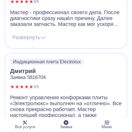
5/5
Мастер - профессионал своего дела. После
диагностики сразу нашёл причину. Далее
заказали запчасть. Мастер как мог ускорял
ее получение. В итоге дождались новую
запчасть, поставили, все работает. Видно,
Развернуть
что человек переживает за клиента. Ещё
дал ценные советы по использованию
посуды для плиты. Огромное спасибо!
Индукционная плита Electrolux
Дмитрий
Заявка 5816704
5/5
Ремонт управления конфорками плиты
«Электролюкс» выполнен на «отлично». Все
снова прекрасно работает. Мастер
настоящий профессионал, а также
пунктуальный, вежливый и приятный в
общении человек.
Все услуги
Заявка
Меню