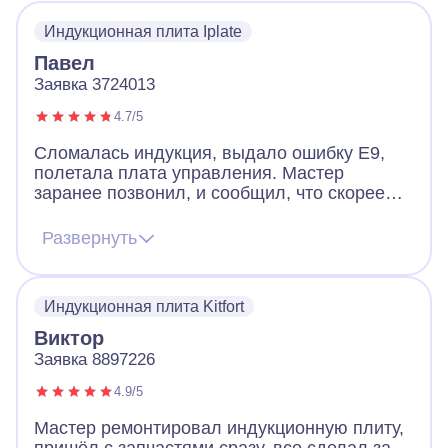
Индукционная плита Iplate
Павел
Заявка 3724013
4.7/5
Сломалась индукция, выдало ошибку Е9,
полетала плата управления. Мастер
заранее позвонил, и сообщил, что скорее
всего придется менять плату, но есть шанс
починить и без замены. Цена на платы
Развернуть
начинается от 12к и выше. Мастер приехал,
все продиагностировал и смог починить без
замены. Плита работает и это самое важно.
Индукционная плита Kitfort
Виктор
Заявка 8897226
4.9/5
Мастер ремонтировал индукционную плиту,