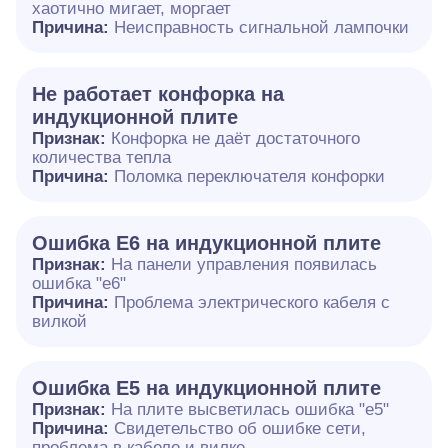
хаотично мигает, моргает
Причина:
Неисправность сигнальной лампочки
Не работает конфорка на
индукционной плите
Признак:
Конфорка не даёт достаточного
количества тепла
Причина:
Поломка переключателя конфорки
Ошибка E6 на индукционной плите
Признак:
На панели управления появилась
ошибка "e6"
Причина:
Проблема электрического кабеля с
вилкой
Ошибка Е5 на индукционной плите
Признак:
На плите высветилась ошибка "е5"
Причина:
Свидетельство об ошибке сети,
проблема в кабеле и вилке