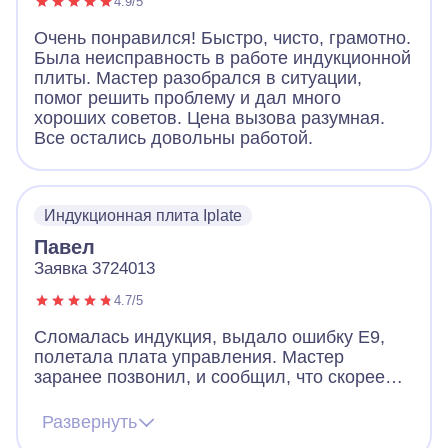
4.9/5
Очень понравился! Быстро, чисто, грамотно.
Была неисправность в работе индукционной
плиты. Мастер разобрался в ситуации,
помог решить проблему и дал много
хороших советов. Цена вызова разумная.
Все остались довольны работой.
Индукционная плита Iplate
Павел
Заявка 3724013
4.7/5
Сломалась индукция, выдало ошибку Е9,
полетала плата управления. Мастер
заранее позвонил, и сообщил, что скорее
всего придется менять плату, но есть шанс
починить и без замены. Цена на платы
Развернуть
начинается от 12к и выше. Мастер приехал,