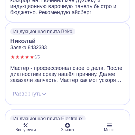
комфортен. Починил мне духовку и
индукционную варочную панель быстро и
бюджетно. Рекомендую айсберг
Индукционная плита Beko
Николай
Заявка 8432383
5/5
Мастер - профессионал своего дела. После
диагностики сразу нашёл причину. Далее
заказали запчасть. Мастер как мог ускорял
ее получение. В итоге дождались новую
запчасть, поставили, все работает. Видно,
Развернуть
что человек переживает за клиента. Ещё
дал ценные советы по использованию
посуды для плиты. Огромное спасибо!
Индукционная плита Electrolux
Дмитрий
Все услуги
Заявка
Меню
Заявка 5816704