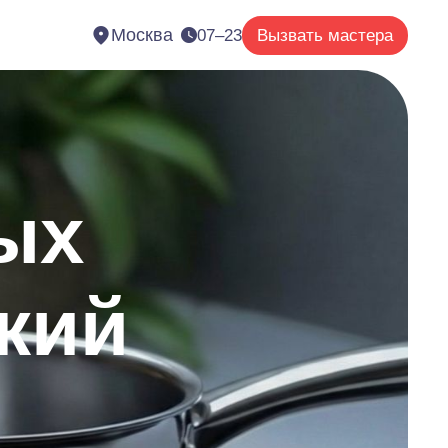
Москва
07–23
Вызвать мастера
ых
кий