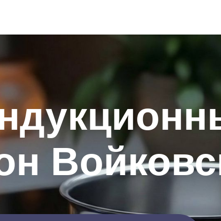
индукционн
он Войковс