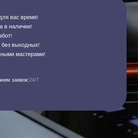
для вас время!
а в наличии!
абот!
и без выходных!
нными мастерами!
ием заявок:
24/7