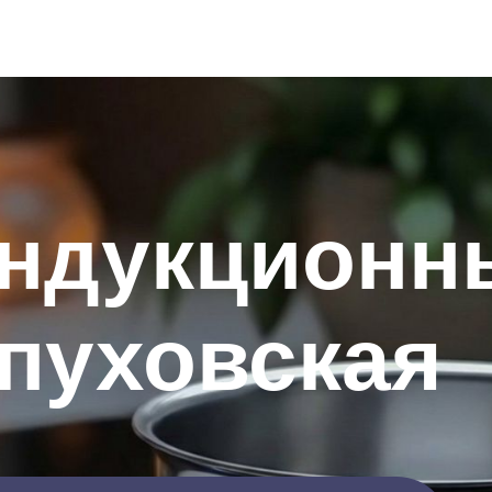
индукционн
пуховская