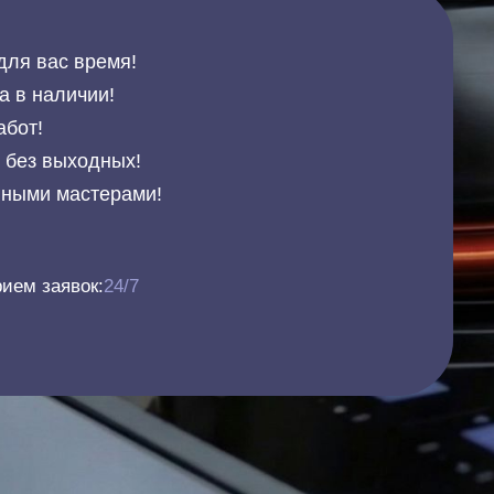
для вас время!
а в наличии!
абот!
и без выходных!
нными мастерами!
ием заявок:
24/7