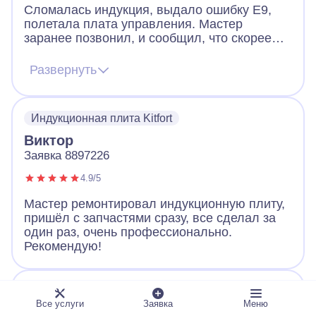
Сломалась индукция, выдало ошибку Е9,
полетала плата управления. Мастер
заранее позвонил, и сообщил, что скорее
всего придется менять плату, но есть шанс
починить и без замены. Цена на платы
Развернуть
начинается от 12к и выше. Мастер приехал,
все продиагностировал и смог починить без
замены. Плита работает и это самое важно.
Индукционная плита Kitfort
Виктор
Заявка 8897226
4.9/5
Мастер ремонтировал индукционную плиту,
пришёл с запчастями сразу, все сделал за
один раз, очень профессионально.
Рекомендую!
Индукционная плита Weissgauff
Все услуги
Заявка
Меню
Екатерина