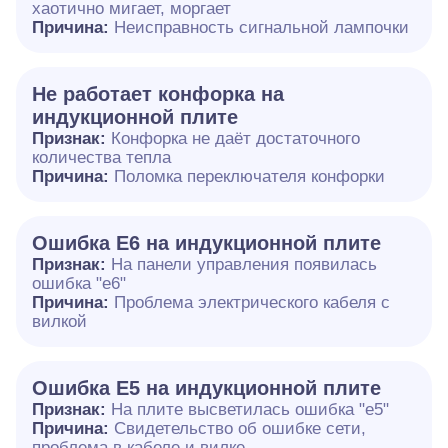
хаотично мигает, моргает
Причина:
Неисправность сигнальной лампочки
Не работает конфорка на
индукционной плите
Признак:
Конфорка не даёт достаточного
количества тепла
Причина:
Поломка переключателя конфорки
Ошибка E6 на индукционной плите
Признак:
На панели управления появилась
ошибка "e6"
Причина:
Проблема электрического кабеля с
вилкой
Ошибка Е5 на индукционной плите
Признак:
На плите высветилась ошибка "е5"
Причина:
Свидетельство об ошибке сети,
проблема в кабеле и вилке