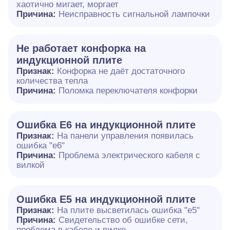
хаотично мигает, моргает
Причина:
Неисправность сигнальной лампочки
Не работает конфорка на
индукционной плите
Признак:
Конфорка не даёт достаточного
количества тепла
Причина:
Поломка переключателя конфорки
Ошибка E6 на индукционной плите
Признак:
На панели управления появилась
ошибка "e6"
Причина:
Проблема электрического кабеля с
вилкой
Ошибка Е5 на индукционной плите
Признак:
На плите высветилась ошибка "е5"
Причина:
Свидетельство об ошибке сети,
проблема в кабеле и вилке