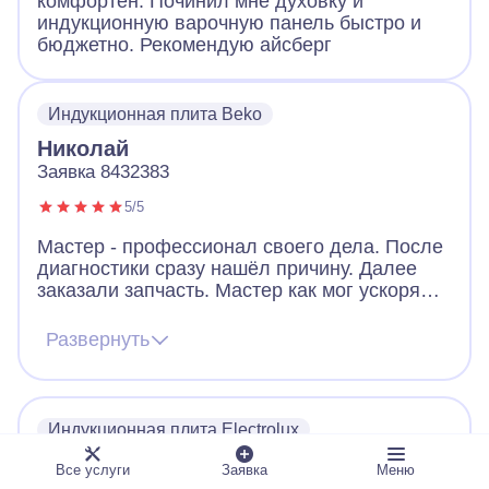
комфортен. Починил мне духовку и
индукционную варочную панель быстро и
бюджетно. Рекомендую айсберг
Индукционная плита Beko
Николай
Заявка 8432383
5/5
Мастер - профессионал своего дела. После
диагностики сразу нашёл причину. Далее
заказали запчасть. Мастер как мог ускорял
ее получение. В итоге дождались новую
запчасть, поставили, все работает. Видно,
Развернуть
что человек переживает за клиента. Ещё
дал ценные советы по использованию
посуды для плиты. Огромное спасибо!
Индукционная плита Electrolux
Дмитрий
Все услуги
Заявка
Меню
Заявка 5816704