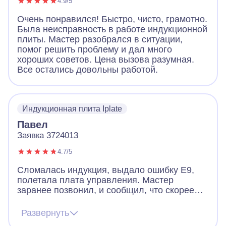
4.9/5
Очень понравился! Быстро, чисто, грамотно.
Была неисправность в работе индукционной
плиты. Мастер разобрался в ситуации,
помог решить проблему и дал много
хороших советов. Цена вызова разумная.
Все остались довольны работой.
Индукционная плита Iplate
Павел
Заявка 3724013
4.7/5
Сломалась индукция, выдало ошибку Е9,
полетала плата управления. Мастер
заранее позвонил, и сообщил, что скорее
всего придется менять плату, но есть шанс
починить и без замены. Цена на платы
Развернуть
начинается от 12к и выше. Мастер приехал,