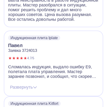
Была неисправность в работе индукционной
плиты. Мастер разобрался в ситуации,
помог решить проблему и дал много
хороших советов. Цена вызова разумная.
Все остались довольны работой.
Индукционная плита Iplate
Павел
Заявка 3724013
4.7/5
Сломалась индукция, выдало ошибку Е9,
полетала плата управления. Мастер
заранее позвонил, и сообщил, что скорее
всего придется менять плату, но есть шанс
починить и без замены. Цена на платы
Развернуть
начинается от 12к и выше. Мастер приехал,
все продиагностировал и смог починить без
замены. Плита работает и это самое важно.
Индукционная плита Kitfort