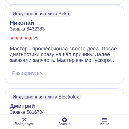
Индукционная плита Beko
Николай
Заявка 8432383
5/5
Мастер - профессионал своего дела. После
диагностики сразу нашёл причину. Далее
заказали запчасть. Мастер как мог ускорял
ее получение. В итоге дождались новую
запчасть, поставили, все работает. Видно,
Развернуть
что человек переживает за клиента. Ещё
дал ценные советы по использованию
посуды для плиты. Огромное спасибо!
Индукционная плита Electrolux
Дмитрий
Заявка 5816704
5/5
Все услуги
Заявка
Меню