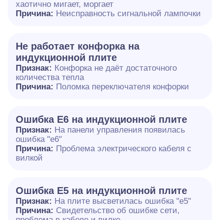
хаотично мигает, моргает
Причина:
Неисправность сигнальной лампочки
Не работает конфорка на
индукционной плите
Признак:
Конфорка не даёт достаточного
количества тепла
Причина:
Поломка переключателя конфорки
Ошибка E6 на индукционной плите
Признак:
На панели управления появилась
ошибка "e6"
Причина:
Проблема электрического кабеля с
вилкой
Ошибка Е5 на индукционной плите
Признак:
На плите высветилась ошибка "е5"
Причина:
Свидетельство об ошибке сети,
проблема в кабеле и вилке