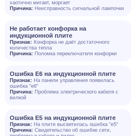
хаотично мигает, моргает
Причина:
Неисправность сигнальной лампочки
Не работает конфорка на
индукционной плите
Признак:
Конфорка не даёт достаточного
количества тепла
Причина:
Поломка переключателя конфорки
Ошибка E6 на индукционной плите
Признак:
На панели управления появилась
ошибка "e6"
Причина:
Проблема электрического кабеля с
вилкой
Ошибка Е5 на индукционной плите
Признак:
На плите высветилась ошибка "е5"
Причина:
Свидетельство об ошибке сети,
проблема в кабеле и вилке