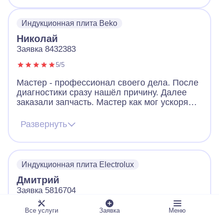
Индукционная плита Beko
Николай
Заявка 8432383
5/5
Мастер - профессионал своего дела. После
диагностики сразу нашёл причину. Далее
заказали запчасть. Мастер как мог ускорял
ее получение. В итоге дождались новую
запчасть, поставили, все работает. Видно,
Развернуть
что человек переживает за клиента. Ещё
дал ценные советы по использованию
посуды для плиты. Огромное спасибо!
Индукционная плита Electrolux
Дмитрий
Заявка 5816704
5/5
Все услуги
Заявка
Меню