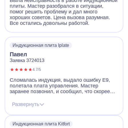
Была неисправность в работе индукционной
плиты. Мастер разобрался в ситуации,
помог решить проблему и дал много
хороших советов. Цена вызова разумная.
Все остались довольны работой.
Индукционная плита Iplate
Павел
Заявка 3724013
4.7/5
Сломалась индукция, выдало ошибку Е9,
полетала плата управления. Мастер
заранее позвонил, и сообщил, что скорее
всего придется менять плату, но есть шанс
починить и без замены. Цена на платы
Развернуть
начинается от 12к и выше. Мастер приехал,
все продиагностировал и смог починить без
замены. Плита работает и это самое важно.
Индукционная плита Kitfort