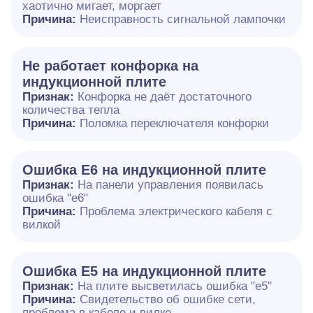
хаотично мигает, моргает
Причина:
Неисправность сигнальной лампочки
Не работает конфорка на
индукционной плите
Признак:
Конфорка не даёт достаточного
количества тепла
Причина:
Поломка переключателя конфорки
Ошибка E6 на индукционной плите
Признак:
На панели управления появилась
ошибка "e6"
Причина:
Проблема электрического кабеля с
вилкой
Ошибка Е5 на индукционной плите
Признак:
На плите высветилась ошибка "е5"
Причина:
Свидетельство об ошибке сети,
проблема в кабеле и вилке