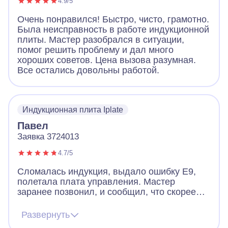
4.9/5
Очень понравился! Быстро, чисто, грамотно.
Была неисправность в работе индукционной
плиты. Мастер разобрался в ситуации,
помог решить проблему и дал много
хороших советов. Цена вызова разумная.
Все остались довольны работой.
Индукционная плита Iplate
Павел
Заявка 3724013
4.7/5
Сломалась индукция, выдало ошибку Е9,
полетала плата управления. Мастер
заранее позвонил, и сообщил, что скорее
всего придется менять плату, но есть шанс
починить и без замены. Цена на платы
Развернуть
начинается от 12к и выше. Мастер приехал,