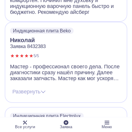
комфортен. Починил мне духовку и
индукционную варочную панель быстро и
бюджетно. Рекомендую айсберг
Индукционная плита Beko
Николай
Заявка 8432383
5/5
Мастер - профессионал своего дела. После
диагностики сразу нашёл причину. Далее
заказали запчасть. Мастер как мог ускорял
ее получение. В итоге дождались новую
запчасть, поставили, все работает. Видно,
Развернуть
что человек переживает за клиента. Ещё
дал ценные советы по использованию
посуды для плиты. Огромное спасибо!
Индукционная плита Electrolux
Дмитрий
Все услуги
Заявка
Меню
Заявка 5816704