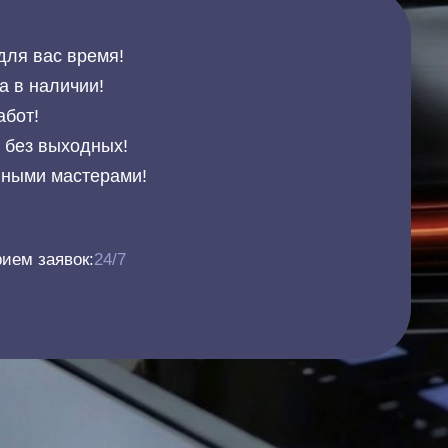
для вас время!
а в наличии!
абот!
и без выходных!
нными мастерами!
ием заявок:
24/7