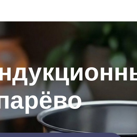
индукционн
парёво