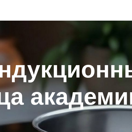
индукционн
ца академи