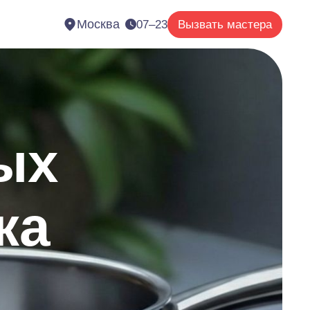
Москва
07–23
Вызвать мастера
ых
ка