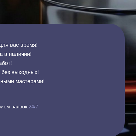
для вас время!
а в наличии!
абот!
и без выходных!
нными мастерами!
ием заявок:
24/7