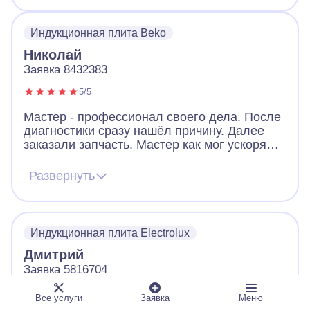
Индукционная плита Beko
Николай
Заявка 8432383
5/5
Мастер - профессионал своего дела. После
диагностики сразу нашёл причину. Далее
заказали запчасть. Мастер как мог ускорял
ее получение. В итоге дождались новую
запчасть, поставили, все работает. Видно,
Развернуть
что человек переживает за клиента. Ещё
дал ценные советы по использованию
посуды для плиты. Огромное спасибо!
Индукционная плита Electrolux
Дмитрий
Заявка 5816704
5/5
Все услуги
Заявка
Меню