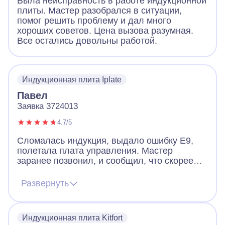
Была неисправность в работе индукционной
плиты. Мастер разобрался в ситуации,
помог решить проблему и дал много
хороших советов. Цена вызова разумная.
Все остались довольны работой.
Индукционная плита Iplate
Павел
Заявка 3724013
4.7/5
Сломалась индукция, выдало ошибку Е9,
полетала плата управления. Мастер
заранее позвонил, и сообщил, что скорее
всего придется менять плату, но есть шанс
починить и без замены. Цена на платы
Развернуть
начинается от 12к и выше. Мастер приехал,
все продиагностировал и смог починить без
замены. Плита работает и это самое важно.
Индукционная плита Kitfort