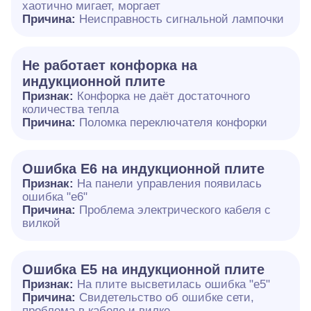
хаотично мигает, моргает
Причина:
Неисправность сигнальной лампочки
Не работает конфорка на
индукционной плите
Признак:
Конфорка не даёт достаточного
количества тепла
Причина:
Поломка переключателя конфорки
Ошибка E6 на индукционной плите
Признак:
На панели управления появилась
ошибка "e6"
Причина:
Проблема электрического кабеля с
вилкой
Ошибка Е5 на индукционной плите
Признак:
На плите высветилась ошибка "е5"
Причина:
Свидетельство об ошибке сети,
проблема в кабеле и вилке