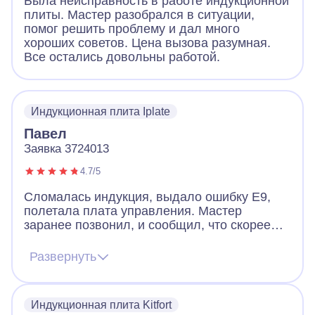
Была неисправность в работе индукционной
плиты. Мастер разобрался в ситуации,
помог решить проблему и дал много
хороших советов. Цена вызова разумная.
Все остались довольны работой.
Индукционная плита Iplate
Павел
Заявка 3724013
4.7/5
Сломалась индукция, выдало ошибку Е9,
полетала плата управления. Мастер
заранее позвонил, и сообщил, что скорее
всего придется менять плату, но есть шанс
починить и без замены. Цена на платы
Развернуть
начинается от 12к и выше. Мастер приехал,
все продиагностировал и смог починить без
замены. Плита работает и это самое важно.
Индукционная плита Kitfort