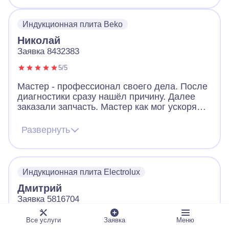
Индукционная плита Beko
Николай
Заявка 8432383
5/5
Мастер - профессионал своего дела. После
диагностики сразу нашёл причину. Далее
заказали запчасть. Мастер как мог ускорял
ее получение. В итоге дождались новую
запчасть, поставили, все работает. Видно,
Развернуть
что человек переживает за клиента. Ещё
дал ценные советы по использованию
посуды для плиты. Огромное спасибо!
Индукционная плита Electrolux
Дмитрий
Заявка 5816704
5/5
Все услуги
Заявка
Меню