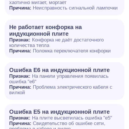
хаотично мигает, моргает
Причина:
Неисправность сигнальной лампочки
Не работает конфорка на
индукционной плите
Признак:
Конфорка не даёт достаточного
количества тепла
Причина:
Поломка переключателя конфорки
Ошибка E6 на индукционной плите
Признак:
На панели управления появилась
ошибка "e6"
Причина:
Проблема электрического кабеля с
вилкой
Ошибка Е5 на индукционной плите
Признак:
На плите высветилась ошибка "е5"
Причина:
Свидетельство об ошибке сети,
проблема в кабеле и вилке