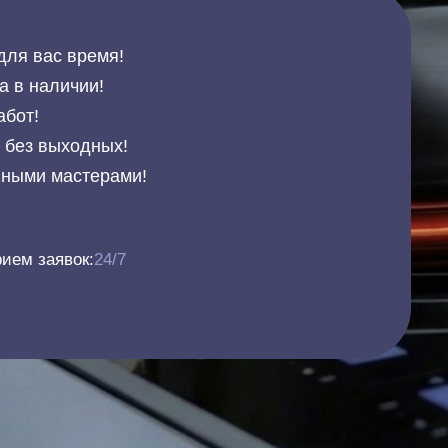
для вас время!
а в наличии!
абот!
и без выходных!
нными мастерами!
ием заявок:
24/7