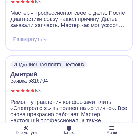
5/5
Мастер - профессионал своего дела. После
диагностики сразу нашёл причину. Далее
заказали запчасть. Мастер как мог ускорял
ее получение. В итоге дождались новую
запчасть, поставили, все работает. Видно,
Развернуть
что человек переживает за клиента. Ещё
дал ценные советы по использованию
посуды для плиты. Огромное спасибо!
Индукционная плита Electrolux
Дмитрий
Заявка 5816704
5/5
Ремонт управления конфорками плиты
«Электролюкс» выполнен на «отлично». Все
снова прекрасно работает. Мастер
настоящий профессионал, а также
пунктуальный, вежливый и приятный в
общении человек.
Все услуги
Заявка
Меню