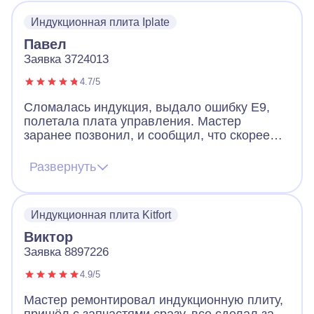
Индукционная плита Iplate
Павел
Заявка 3724013
4.7/5
Сломалась индукция, выдало ошибку Е9,
полетала плата управления. Мастер
заранее позвонил, и сообщил, что скорее
всего придется менять плату, но есть шанс
починить и без замены. Цена на платы
Развернуть
начинается от 12к и выше. Мастер приехал,
все продиагностировал и смог починить без
замены. Плита работает и это самое важно.
Индукционная плита Kitfort
Виктор
Заявка 8897226
4.9/5
Мастер ремонтировал индукционную плиту,