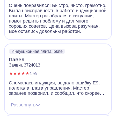
Очень понравился! Быстро, чисто, грамотно.
Была неисправность в работе индукционной
плиты. Мастер разобрался в ситуации,
помог решить проблему и дал много
хороших советов. Цена вызова разумная.
Все остались довольны работой.
Индукционная плита Iplate
Павел
Заявка 3724013
4.7/5
Сломалась индукция, выдало ошибку Е9,
полетала плата управления. Мастер
заранее позвонил, и сообщил, что скорее
всего придется менять плату, но есть шанс
починить и без замены. Цена на платы
Развернуть
начинается от 12к и выше. Мастер приехал,
все продиагностировал и смог починить без