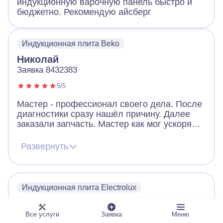
индукционную варочную панель быстро и
бюджетно. Рекомендую айсберг
Индукционная плита Beko
Николай
Заявка 8432383
5/5
Мастер - профессионал своего дела. После
диагностики сразу нашёл причину. Далее
заказали запчасть. Мастер как мог ускорял
ее получение. В итоге дождались новую
запчасть, поставили, все работает. Видно,
Развернуть
что человек переживает за клиента. Ещё
дал ценные советы по использованию
посуды для плиты. Огромное спасибо!
Индукционная плита Electrolux
Дмитрий
Заявка 5816704
Все услуги
Заявка
Меню