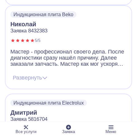
Индукционная плита Beko
Николай
Заявка 8432383
5/5
Мастер - профессионал своего дела. После
диагностики сразу нашёл причину. Далее
заказали запчасть. Мастер как мог ускорял
ее получение. В итоге дождались новую
запчасть, поставили, все работает. Видно,
Развернуть
что человек переживает за клиента. Ещё
дал ценные советы по использованию
посуды для плиты. Огромное спасибо!
Индукционная плита Electrolux
Дмитрий
Заявка 5816704
5/5
Все услуги
Заявка
Меню