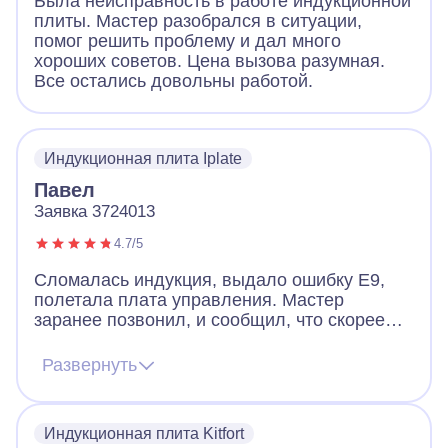
Была неисправность в работе индукционной
плиты. Мастер разобрался в ситуации,
помог решить проблему и дал много
хороших советов. Цена вызова разумная.
Все остались довольны работой.
Индукционная плита Iplate
Павел
Заявка 3724013
4.7/5
Сломалась индукция, выдало ошибку Е9,
полетала плата управления. Мастер
заранее позвонил, и сообщил, что скорее
всего придется менять плату, но есть шанс
починить и без замены. Цена на платы
Развернуть
начинается от 12к и выше. Мастер приехал,
все продиагностировал и смог починить без
замены. Плита работает и это самое важно.
Индукционная плита Kitfort