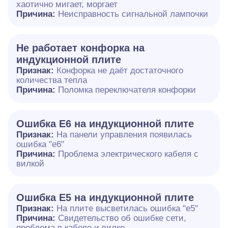
хаотично мигает, моргает
Причина:
Неисправность сигнальной лампочки
Не работает конфорка на
индукционной плите
Признак:
Конфорка не даёт достаточного
количества тепла
Причина:
Поломка переключателя конфорки
Ошибка E6 на индукционной плите
Признак:
На панели управления появилась
ошибка "e6"
Причина:
Проблема электрического кабеля с
вилкой
Ошибка Е5 на индукционной плите
Признак:
На плите высветилась ошибка "е5"
Причина:
Свидетельство об ошибке сети,
проблема в кабеле и вилке