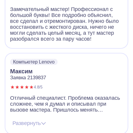
Замечательный мастер! Профессионал с
большой буквы! Все подробно объяснил,
все сделал и отремонтирован. Нужно было
восстановить с жесткого диска, ничего не
могли сделать целый месяц, а тут мастер
разобрался всего за пару часов!
Компьютер Lenovo
Максим
Заявка 2139837
4.8/5
Отличный специалист. Проблема оказалась
сложнее, чем я думал и описывал при
вызове мастера. Пришлось менять
комплектующие, т.к. блок питания приказал
долго жить. Алексей подобрал оптимильную
Развернуть
по цене замену и сам заказал, после чего