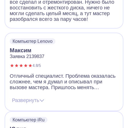
все сделал и отремонтирован. Нужно было
восстановить с жесткого диска, ничего не
могли сделать целый месяц, а тут мастер
разобрался всего за пару часов!
Компьютер Lenovo
Максим
Заявка 2139837
4.8/5
Отличный специалист. Проблема оказалась
сложнее, чем я думал и описывал при
вызове мастера. Пришлось менять
комплектующие, т.к. блок питания приказал
долго жить. Алексей подобрал оптимильную
Развернуть
по цене замену и сам заказал, после чего
приехал специально, чтобы установить.
Большое спасибо за качественную работу!
Компьютер iRu