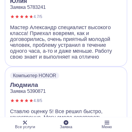
Юлия
Заявка 5783241
4.7/5
Мастер Александр специалист высокого
класса! Приехал вовремя, как и
договорились, очень приятный молодой
человек, проблему устранил в течение
одного часа, а-то и даже меньше. Работу
свою знает и выполняет на отлично
Компьютер HONOR
Людмила
Заявка 5390871
4.8/5
Ставлю оценку 5! Все решил быстро,
качественно. Могу смело советовать
данного мастера своим друзьям и ничуть не
Все услуги
Заявка
Меню
переживать за качество работ.