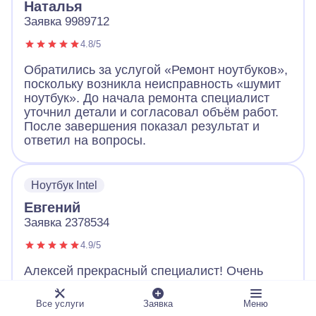
Наталья
Заявка 9989712
4.8/5
Обратились за услугой «Ремонт ноутбуков»,
поскольку возникла неисправность «шумит
ноутбук». До начала ремонта специалист
уточнил детали и согласовал объём работ.
После завершения показал результат и
ответил на вопросы.
Ноутбук Intel
Евгений
Заявка 2378534
4.9/5
Алексей прекрасный специалист! Очень
советую. Починил все быстро, настроил и
отдал уже исправный ноутбук. Объяснил все
Все услуги
Заявка
Меню
доступным языком, а также дал