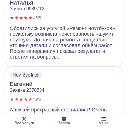
Наталья
Заявка 9989712
4.8/5
Обратились за услугой «Ремонт ноутбуков»,
поскольку возникла неисправность «шумит
ноутбук». До начала ремонта специалист
уточнил детали и согласовал объём работ.
После завершения показал результат и
ответил на вопросы.
Ноутбук Intel
Евгений
Заявка 2378534
4.9/5
Алексей прекрасный специалист! Очень
советую. Починил все быстро, настроил и
отдал уже исправный ноутбук. Объяснил все
Все услуги
Заявка
Меню
доступным языком, а также дал