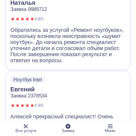
Наталья
Заявка 9989712
4.8/5
Обратились за услугой «Ремонт ноутбуков»,
поскольку возникла неисправность «шумит
ноутбук». До начала ремонта специалист
уточнил детали и согласовал объём работ.
После завершения показал результат и
ответил на вопросы.
Ноутбук Intel
Евгений
Заявка 2378534
4.9/5
Алексей прекрасный специалист! Очень
советую. Починил все быстро, настроил и
отдал уже исправный ноутбук. Объяснил все
Все услуги
Заявка
Меню
доступным языком, а также дал