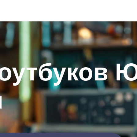
оутбуков Ю
я