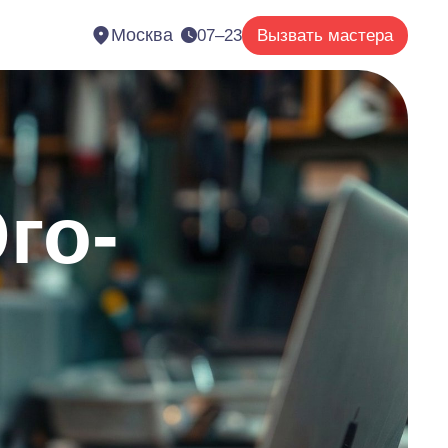
Москва
07–23
Вызвать мастера
го-