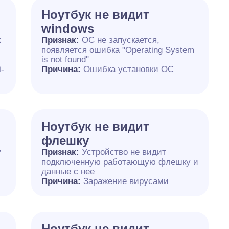
Ноутбук не видит
windows
к
Признак:
ОС не запускается,
появляется ошибка "Operating System
is not found"
-
Причина:
Ошибка установки ОС
Ноутбук не видит
флешку
,
Признак:
Устройство не видит
подключенную работающую флешку и
данные с нее
Причина:
Заражение вирусами
Ноутбук не видит