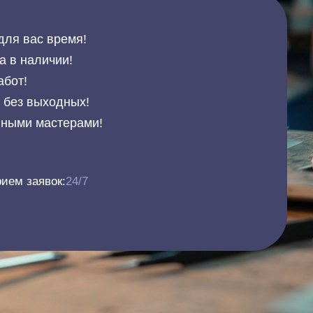
для вас время!
а в наличии!
абот!
и без выходных!
нными мастерами!
ием заявок:
24/7