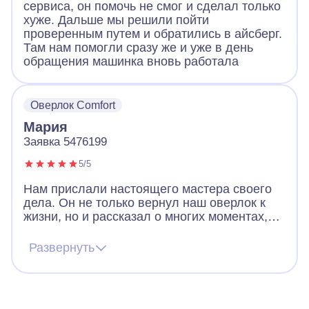
сервиса, он помочь не смог и сделал только
хуже. Дальше мы решили пойти
проверенным путем и обратились в айсберг.
Там нам помогли сразу же и уже в день
обращения машинка вновь работала
Оверлок Comfort
Мария
Заявка 5476199
5/5
Нам прислали настоящего мастера своего
дела. Он не только вернул наш оверлок к
жизни, но и рассказал о многих моментах,
которые могут возникнуть при работе с
нашей моделью. Во время ремонта
Развернуть
выяснилось, что деталь нужно заменить –
она не подлежит восстановлению. Деталь
была с собой, так что ремонт прошел
максимально быстро